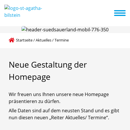
ng
Pädagogik
Eltern / Partner
Projekte
Aktuelles / Termine
Umgang mit Tieren / Tiergestützte Pädagogik mit Pädagogikbegleithund
Startseite
/
Aktuelles / Termine
Neue
Gestaltung
der
Homepage
Wir freuen uns Ihnen unsere neue Homepage
präsentieren zu dürfen.
Alle Daten sind auf dem neusten Stand und es gibt
nun diesen neuen „Reiter Aktuelles/ Termine“.