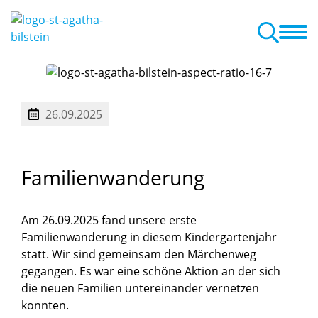
ng
Pädagogik
Eltern / Partner
Projekte
Aktuelles / Termine
Umgang mit Tieren / Tiergestützte Pädagogik mit Pädagogikbegleithund
26.09.2025
Familienwanderung
Am 26.09.2025 fand unsere erste
Familienwanderung in diesem Kindergartenjahr
statt. Wir sind gemeinsam den Märchenweg
gegangen. Es war eine schöne Aktion an der sich
die neuen Familien untereinander vernetzen
konnten.