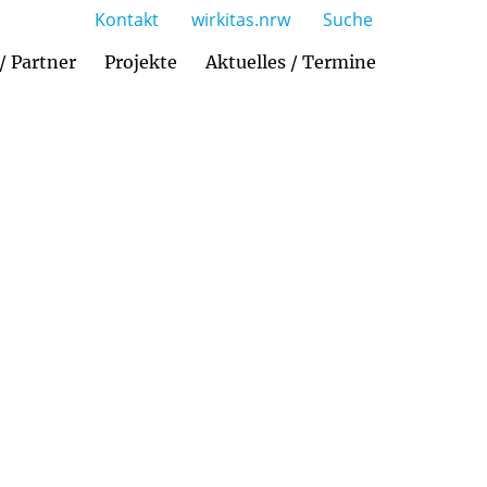
Kontakt
wirkitas.nrw
Suche
 / Partner
Projekte
Aktuelles / Termine
ützte Pädagogik mit Pädagogikbegleithund
Anmeldung und Neuaufnahmen