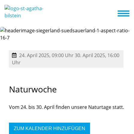
ng
Pädagogik
Eltern / Partner
Projekte
Aktuelles / Termine
Umgang mit Tieren / Tiergestützte Pädagogik mit Pädagogikbegleithund
24. April 2025, 09:00 Uhr
30. April 2025, 16:00
Uhr
Naturwoche
Vom 24. bis 30. April finden unsere Naturtage statt.
ZUM KALENDER HINZUFÜGEN